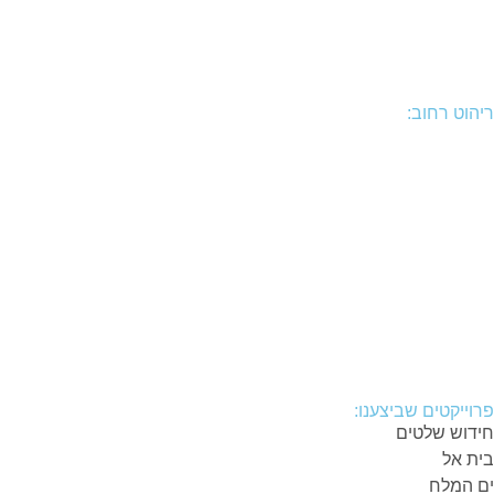
שלטי הוראות
שלטי בתי עלמין
ריהוט רחוב:
ספסלים
לוחות מודעות
אשפתונים
ביתנים, ביתני שמירה
סככות הצללה
עגלות
שולחנות פיקניק
תחנות הסעה
פרוייקטים שביצענו:
חידוש שלטים
בית אל
ים המלח