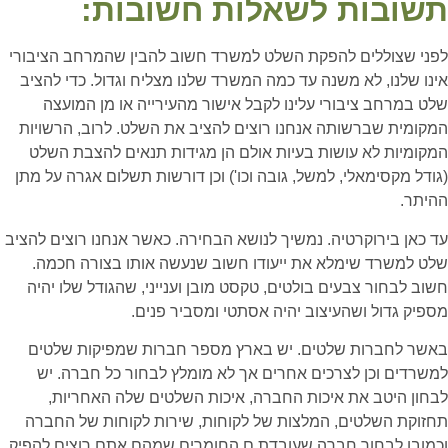
תשובות לשאלות חשובות:
לפני שצוללים להפקת השלט למשרד חשוב להבין שהמרחב הציבורי
אינו שלנו, לא משנה עד כמה המשרד שלנו מצליח וגדול. כדי להציב
שלט במרחב ציבורי עלינו לקבל אישור מהעירייה או מן המועצה
המקומית שברשותה אנחנו רוצים להציב את השלט. לרוב, הרשויות
המקומיות לא עושות בעיות אולם הן מגידות תנאים להצבת השלט
(גודל מקסימאלי, למשל, גובה וכו') וכן דורשות תשלום אגרה על מתן
ההיתר.
עד כאן בירוקרטיה. נמשיך לנושא הבחירה. כאשר אנחנו רוצים להציב
שלט למשרד שימלא את ייעודו חשוב שנעשה אותו בצורה חכמה.
חשוב לבחור צבעים בולטים, טקסט מובן וענייני, שהגודל שלו יהיה
מספיק גדול ושהעיצוב יהיה אסתטי ומסביר פנים.
באשר לחברות שלטים. יש בארץ מספר חברות שמפיקות שלטים
למשרדים וכן לצרכים אחרים אך לא מומלץ לבחור כל חברה. יש
לבחון היטב את איכות החברה, איכות השלטים שלה האחריות,
תחזוקת השלטים, המלצות של לקוחות, שירות לקוחות של החברה
וכמובן לבחור חברה שעובדת ם החומרים שמהם אתם רוצים להפיק