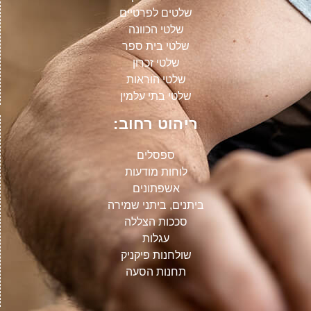
שלטים לפרטיים
שלטי הכוונה
שלטי בית ספר
שלטי זכרון
שלטי הוראות
שלטי בתי עלמין
ריהוט רחוב:
ספסלים
לוחות מודעות
אשפתונים
ביתנים, ביתני שמירה
סככות הצללה
עגלות
שולחנות פיקניק
תחנות הסעה