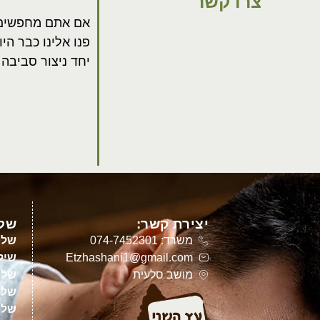
צרו קשר
אם אתם מחפשים א
פנו אלינו כבר ה
יחד ניצור סביבה
יצירת קשר:
שלט
משרד: 074-7452301
שלט
Etzhashani1@gmail.com
שילו
מושב סלעית
שלט
שלט
שלט