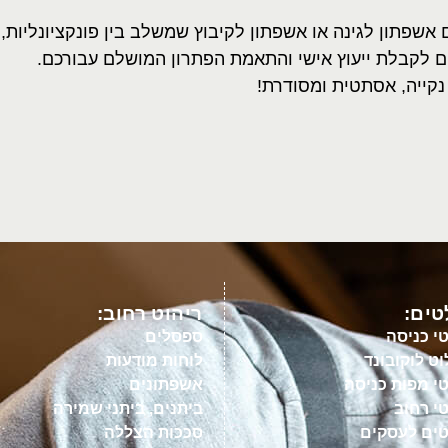
שפתון לגינה או אשפתון לקיבוץ שמשלב בין פונקציונליות, 
יום לקבלת ייעוץ אישי והתאמת הפתרון המושלם עבורכם
.
 נקייה, אסתטית ומסודרת
!
ים:
ריהוט רחוב:
י כניסה
ספסלים
ט לוקובונד
לוחות מודעות
י מפות כניסה
אשפתונים
י רחוב
ביתנים, ביתני שמירה
ים לעסקים
סככות הצללה