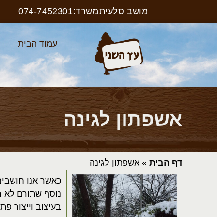
מושב סלעית
משרד:074-7452301
עמוד הבית
א
אשפתון לגינה
דף הבית
»
אשפתון לגינה
כאשר אנו חושבים 
נוסף שתורם לא ר
בעיצוב וייצור פת