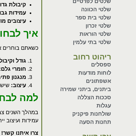
שלטים לפרטיים
קיבולת גדו
שלטי הכוונה
עמידות גבו
שלטי בית ספר
עיצובים מוד
שלטי זכרון
איך לבחו
שלטי הוראות
שלטי בתי עלמין
כשאתם בוחרים אש
ריהוט רחוב
גודל וקיבול
ספסלים
חומרי גלם
:
לוחות מודעות
מנגנון פתי
אשפתונים
עיצוב
:
שישתל
ביתנים, ביתני שמירה
למה לבחו
סככות הצללה
עגלות
במהלך השנים צברנ
שולחנות פיקניק
עמידות ועיצוב יי
תחנות הסעה
צרו איתנו קשר
!