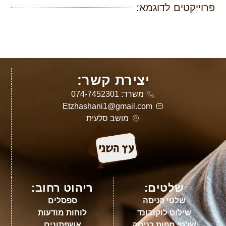
פרוייקטים לדוגמא:
יצירת קשר:
משרד: 074-7452301
Etzhashani1@gmail.com
מושב סלעית
שלטים:
ריהוט רחוב:
שלטי כניסה
ספסלים
שילוט לוקובונד
לוחות מודעות
שלטי מפות כניסה
אשפתונים