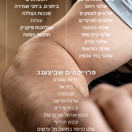
שלטי רחוב
ביתנים, ביתני שמירה
שלטים לעסקים
סככות הצללה
שלטים לפרטיים
עגלות
שלטי הכוונה
שולחנות פיקניק
שלטי בית ספר
תחנות הסעה
שלטי זכרון
שלטי הוראות
שלטי בתי עלמין
פרוייקטים שביצענו:
חידוש שלטים
בית אל
ים המלח
שרונה מרקט
קיבוץ קדרים
קיבוץ אורטל ומרום גולן
קיבוץ הרדוף
שלט כניסה במושב תל עדשים