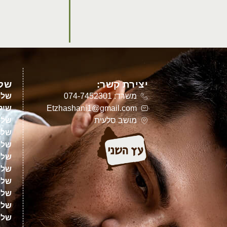
יצירת קשר:
שלט
משרד: 074-7452301
שלט
Etzhashani1@gmail.com
שילו
מושב סלעית
שלט
שלט
שלט
שלט
שלט
שלט
שלטי
שלט
שלט