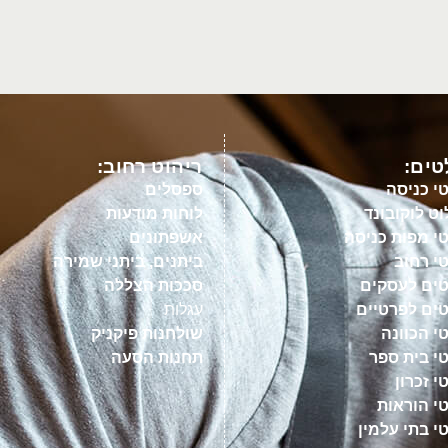
ים:
ריהוט רחוב:
י כניסה
ספסלים
ט לוקובונד
לוחות מודעות
י מפות כניסה
אשפתונים
י רחוב
ביתנים, ביתני שמירה
ים לעסקים
סככות הצללה
ים לפרטיים
עגלות
י הכוונה
שולחנות פיקניק
י בית ספר
תחנות הסעה
 זכרון
י הוראות
י בתי עלמין