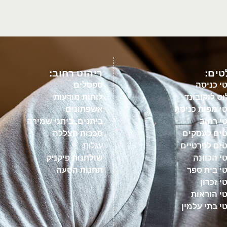
ים:
ריהוט רחוב:
י כניסה
ספסלים
ט לוקובונד
לוחות מודעות
י מפות כניסה
אשפתונים
י רחוב
ביתנים, ביתני שמירה
ים לעסקים
סככות הצללה
ים לפרטיים
עגלות
י הכוונה
שולחנות פיקניק
י בית ספר
תחנות הסעה
 זכרון
י הוראות
י בתי עלמין