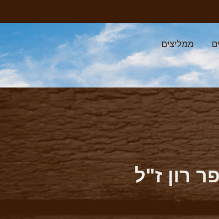
ם
ממליצים
 רון ז"ל