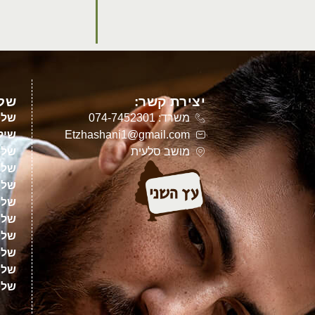
יצירת קשר:
שלט
משרד: 074-7452301
שלט
Etzhashani1@gmail.com
שילו
מושב סלעית
שלט
שלט
שלט
שלט
שלט
שלט
שלטי
שלט
שלט