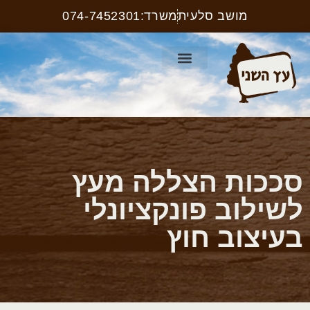
מושב סלעית
משרד:074-7452301
קטלוג ריהוט רחוב
עמוד הבית
קטלוג שלטים
סככות הצללה מעץ
לשילוב פונקציונלי
בעיצוב חוץ