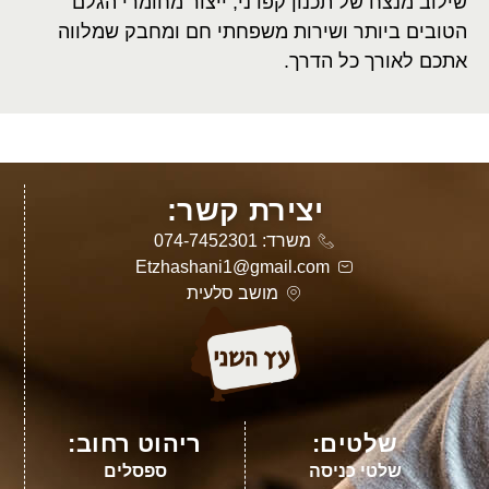
שילוב מנצח של תכנון קפדני, ייצור מחומרי הגלם
הטובים ביותר ושירות משפחתי חם ומחבק שמלווה
אתכם לאורך כל הדרך.
יצירת קשר:
משרד: 074-7452301
Etzhashani1@gmail.com
מושב סלעית
שלטים:
ריהוט רחוב:
שלטי כניסה
ספסלים