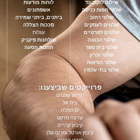
שילוט לוקובונד
לוחות מודעות
שלטי מפות כניסה
אשפתונים
שלטי רחוב
ביתנים, ביתני שמירה
שלטים לעסקים
סככות הצללה
שלטים לפרטיים
עגלות
שלטי הכוונה
שולחנות פיקניק
שלטי בית ספר
תחנות הסעה
שלטי זכרון
שלטי הוראות
שלטי בתי עלמין
פרוייקטים שביצענו:
חידוש שלטים
בית אל
ים המלח
שרונה מרקט
קיבוץ קדרים
קיבוץ אורטל ומרום גולן