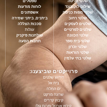
שלטי כניסה
ספסלים
שילוט לוקובונד
לוחות מודעות
שלטי מפות כניסה
אשפתונים
שלטי רחוב
ביתנים, ביתני שמירה
שלטים לעסקים
סככות הצללה
שלטים לפרטיים
עגלות
שלטי הכוונה
שולחנות פיקניק
שלטי בית ספר
תחנות הסעה
שלטי זכרון
שלטי הוראות
שלטי בתי עלמין
פרוייקטים שביצענו:
חידוש שלטים
בית אל
ים המלח
שרונה מרקט
קיבוץ קדרים
קיבוץ אורטל ומרום גולן