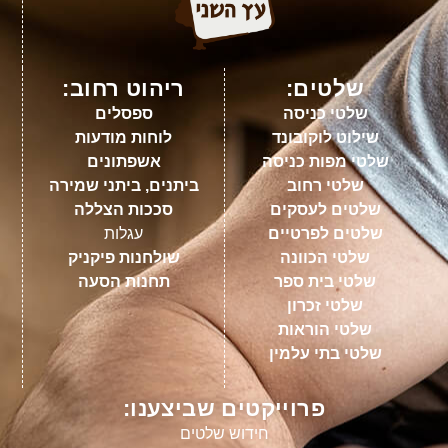
שלטים:
ריהוט רחוב:
שלטי כניסה
ספסלים
שילוט לוקובונד
לוחות מודעות
שלטי מפות כניסה
אשפתונים
שלטי רחוב
ביתנים, ביתני שמירה
שלטים לעסקים
סככות הצללה
שלטים לפרטיים
עגלות
שלטי הכוונה
שולחנות פיקניק
שלטי בית ספר
תחנות הסעה
שלטי זכרון
שלטי הוראות
שלטי בתי עלמין
פרוייקטים שביצענו:
חידוש שלטים