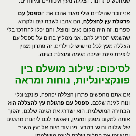
שמחפש פתרונות הצללה מעץ איכותיים ומיוחדים.
אני זוכר שהילדים שלי מאוד אהבו את ה
ספסל עם
פרגולת עץ להצללה
, הם אהבו לשבת שם ולקרוא
ספרים. זה היה מקום נעים ומוצל, והם יכלו להתרכז בלי
שהשמש תפריע להם. אני ממליץ בחום על ספסל עם
הצללה מעץ לכל מי שיש לו ילדים, זה פתרון מצוין
ליצירת פינת ישיבה נעימה ומוצלת בגינה.
לסיכום: שילוב מושלם בין
פונקציונליות, נוחות ומראה
אם אתם מחפשים פתרון הצללה יפהפה, פונקציונלי
ונוח לגינה שלכם,
ספסל עם פרגולת עץ להצללה
הוא
הבחירה המושלמת. הוא ישדרג את הגינה שלכם, יהפוך
אותה למקום מפנק ומזמין, ויאפשר לכם ליהנות מרגעים
של שלווה ורוגע בטבע. פנו עוד היום אל "עץ השני"
ותגשימו את החלום שלכם לגינה מושלמת!