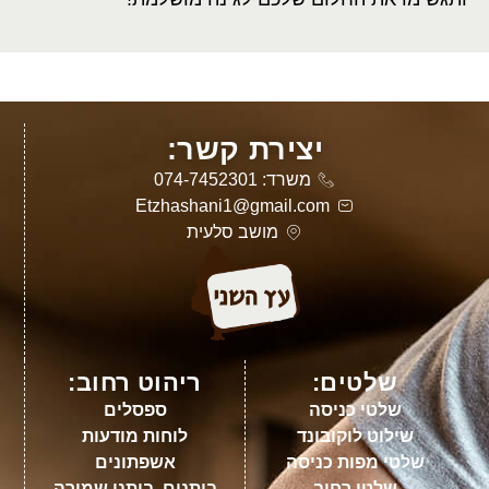
יצירת קשר:
משרד: 074-7452301
Etzhashani1@gmail.com
מושב סלעית
שלטים:
ריהוט רחוב:
שלטי כניסה
ספסלים
שילוט לוקובונד
לוחות מודעות
שלטי מפות כניסה
אשפתונים
שלטי רחוב
ביתנים, ביתני שמירה