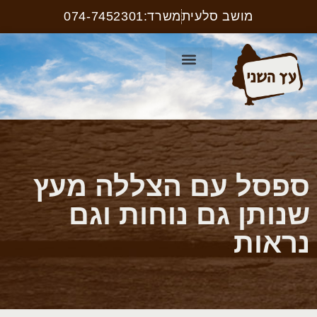
מושב סלעית
משרד:074-7452301
קטלוג ריהוט רחוב
עמוד הבית
קטלוג שלטים
ספסל עם הצללה מעץ
שנותן גם נוחות וגם
נראות