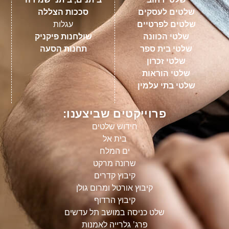
שלטים לעסקים
סככות הצללה
שלטים לפרטיים
עגלות
שלטי הכוונה
שולחנות פיקניק
שלטי בית ספר
תחנות הסעה
שלטי זכרון
שלטי הוראות
שלטי בתי עלמין
פרוייקטים שביצענו:
חידוש שלטים
בית אל
ים המלח
שרונה מרקט
קיבוץ קדרים
קיבוץ אורטל ומרום גולן
קיבוץ הרדוף
שלט כניסה במושב תל עדשים
פרג’ גלרייה לאמנות