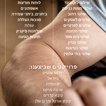
שילוט לוקובונד
לוחות מודעות
שלטי מפות כניסה
אשפתונים
שלטי רחוב
ביתנים, ביתני שמירה
שלטים לעסקים
סככות הצללה
שלטים לפרטיים
עגלות
שלטי הכוונה
שולחנות פיקניק
שלטי בית ספר
תחנות הסעה
שלטי זכרון
שלטי הוראות
שלטי בתי עלמין
פרוייקטים שביצענו:
חידוש שלטים
בית אל
ים המלח
שרונה מרקט
קיבוץ קדרים
קיבוץ אורטל ומרום גולן