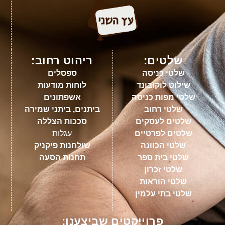
שלטים:
ריהוט רחוב:
שלטי כניסה
ספסלים
שילוט לוקובונד
לוחות מודעות
שלטי מפות כניסה
אשפתונים
שלטי רחוב
ביתנים, ביתני שמירה
שלטים לעסקים
סככות הצללה
שלטים לפרטיים
עגלות
שלטי הכוונה
שולחנות פיקניק
שלטי בית ספר
תחנות הסעה
שלטי זכרון
שלטי הוראות
שלטי בתי עלמין
פרוייקטים שביצענו: