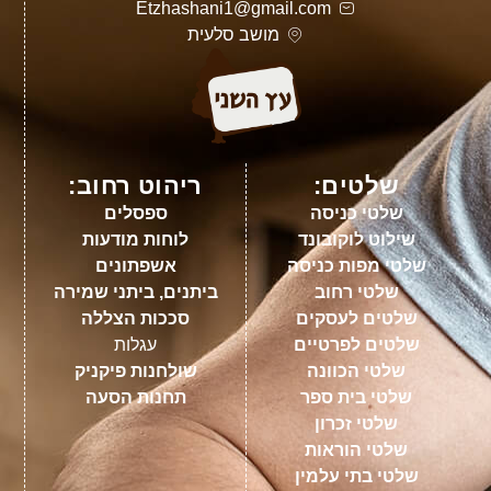
Etzhashani1@gmail.com
מושב סלעית
שלטים:
ריהוט רחוב:
שלטי כניסה
ספסלים
שילוט לוקובונד
לוחות מודעות
שלטי מפות כניסה
אשפתונים
שלטי רחוב
ביתנים, ביתני שמירה
שלטים לעסקים
סככות הצללה
שלטים לפרטיים
עגלות
שלטי הכוונה
שולחנות פיקניק
שלטי בית ספר
תחנות הסעה
שלטי זכרון
שלטי הוראות
שלטי בתי עלמין