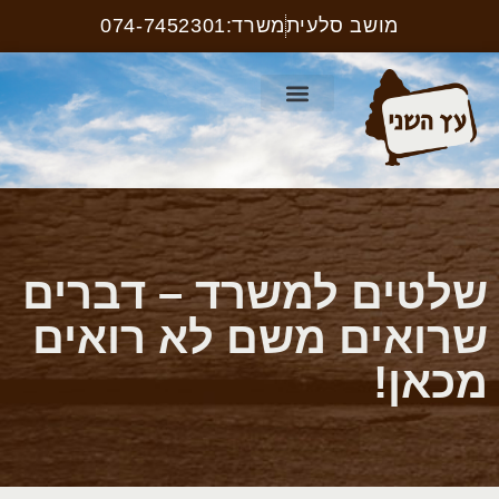
מושב סלעית
משרד:074-7452301
קטלוג ריהוט רחוב
עמוד הבית
קטלוג שלטים
שלטים למשרד – דברים
שרואים משם לא רואים
מכאן!