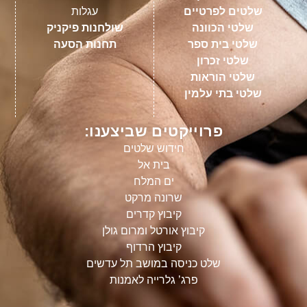
שלטים לפרטיים
עגלות
שלטי הכוונה
שולחנות פיקניק
שלטי בית ספר
תחנות הסעה
שלטי זכרון
שלטי הוראות
שלטי בתי עלמין
פרוייקטים שביצענו:
חידוש שלטים
בית אל
ים המלח
שרונה מרקט
קיבוץ קדרים
קיבוץ אורטל ומרום גולן
קיבוץ הרדוף
שלט כניסה במושב תל עדשים
פרג’ גלרייה לאמנות