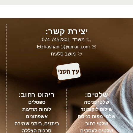
יצירת קשר:
משרד: 074-7452301
Etzhashani1@gmail.com
מושב סלעית
שלטים:
ריהוט רחוב:
שלטי כניסה
ספסלים
שילוט לוקובונד
לוחות מודעות
שלטי מפות כניסה
אשפתונים
שלטי רחוב
ביתנים, ביתני שמירה
שלטים לעסקים
סככות הצללה