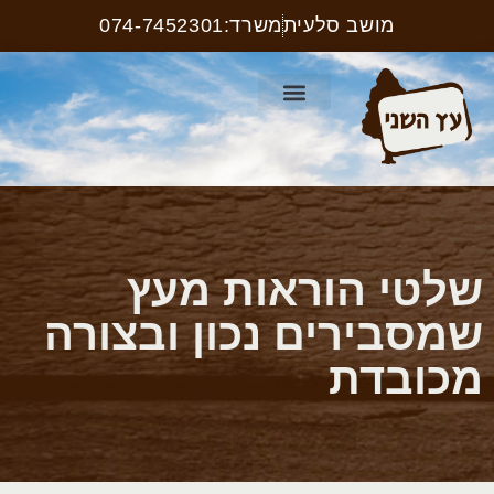
מושב סלעית
משרד:074-7452301
קטלוג ריהוט רחוב
עמוד הבית
קטלוג שלטים
שלטי הוראות מעץ
שמסבירים נכון ובצורה
מכובדת