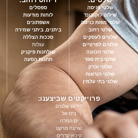
שלטי כניסה
ספסלים
שילוט לוקובונד
לוחות מודעות
שלטי מפות כניסה
אשפתונים
שלטי רחוב
ביתנים, ביתני שמירה
שלטים לעסקים
סככות הצללה
שלטים לפרטיים
עגלות
שלטי הכוונה
שולחנות פיקניק
שלטי בית ספר
תחנות הסעה
שלטי זכרון
שלטי הוראות
שלטי בתי עלמין
פרוייקטים שביצענו:
חידוש שלטים
בית אל
ים המלח
שרונה מרקט
קיבוץ קדרים