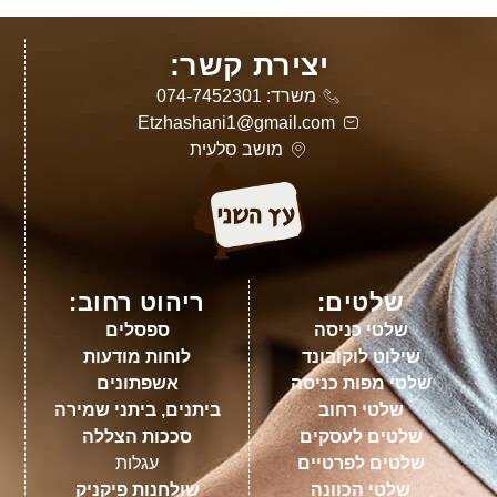
יצירת קשר:
משרד: 074-7452301
Etzhashani1@gmail.com
מושב סלעית
שלטים:
ריהוט רחוב:
שלטי כניסה
ספסלים
שילוט לוקובונד
לוחות מודעות
שלטי מפות כניסה
אשפתונים
שלטי רחוב
ביתנים, ביתני שמירה
שלטים לעסקים
סככות הצללה
שלטים לפרטיים
עגלות
שלטי הכוונה
שולחנות פיקניק