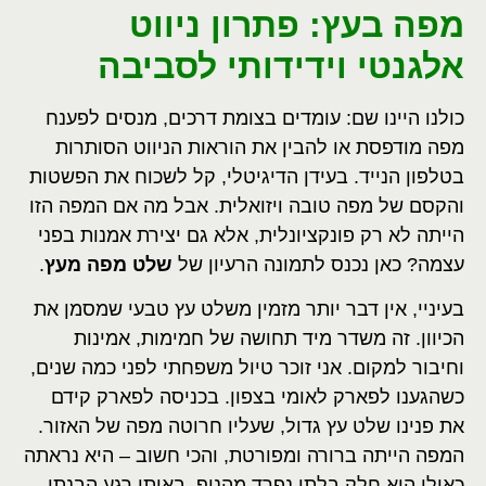
מפה בעץ: פתרון ניווט
אלגנטי וידידותי לסביבה
כולנו היינו שם: עומדים בצומת דרכים, מנסים לפענח
מפה מודפסת או להבין את הוראות הניווט הסותרות
בטלפון הנייד. בעידן הדיגיטלי, קל לשכוח את הפשטות
והקסם של מפה טובה ויזואלית. אבל מה אם המפה הזו
הייתה לא רק פונקציונלית, אלא גם יצירת אמנות בפני
עצמה? כאן נכנס לתמונה הרעיון של
שלט מפה מעץ
.
בעיניי, אין דבר יותר מזמין משלט עץ טבעי שמסמן את
הכיוון. זה משדר מיד תחושה של חמימות, אמינות
וחיבור למקום. אני זוכר טיול משפחתי לפני כמה שנים,
כשהגענו לפארק לאומי בצפון. בכניסה לפארק קידם
את פנינו שלט עץ גדול, שעליו חרוטה מפה של האזור.
המפה הייתה ברורה ומפורטת, והכי חשוב – היא נראתה
כאילו היא חלק בלתי נפרד מהנוף. באותו רגע הבנתי