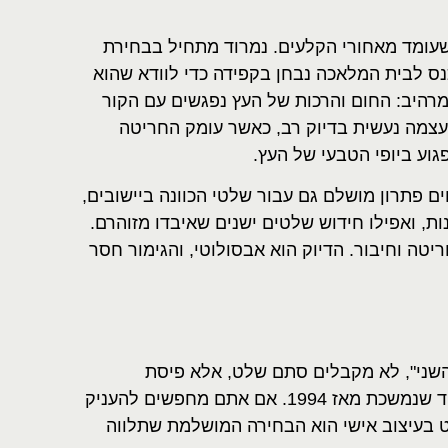
שעומד מאחורי הקלעים. נמרוד מתחיל בבחירת
נס לבית המלאכה נבחן בקפידה כדי לוודא שהוא
מרהיב: החום והרכות של העץ נפגשים עם הקור
עצמה נעשית בדיוק רב, כאשר עומק החריטה
וע ביופי הטבעי של העץ.
ם פתרון מושלם גם עבור שלטי הכוונה ביישובים,
ת, ואפילו חידוש שלטים ישנים שאיבדו מזוהרם.
יטה וחיבור. הדיוק הוא אבסולוטי, והגימור חסר
 השני", לא מקבלים סתם שלט, אלא פיסת
היסטוריה משפחתית, תוצר של זוגיות מופלאה ויצירה משותפת של טובה ונמרוד שנמשכת מאז 1994. אם אתם מחפשים להעניק
ט בעיצוב אישי הוא הבחירה המושלמת שתלווה