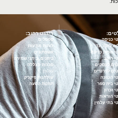
ות.
ים:
ריהוט רחוב:
י כניסה
ספסלים
ט לוקובונד
לוחות מודעות
י מפות כניסה
אשפתונים
י רחוב
ביתנים, ביתני שמירה
ים לעסקים
סככות הצללה
ים לפרטיים
עגלות
י הכוונה
שולחנות פיקניק
י בית ספר
תחנות הסעה
 זכרון
י הוראות
י בתי עלמין