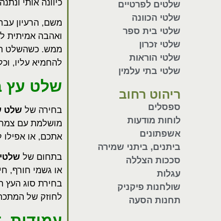
כיוונה אותי ונת
שלטים לפרטיים
שלטי הכוונה
משם, הרעיון עבר 
שלטי בית ספר
ואהבה אמיתית לח
שלטי זכרון
ממש. כשהשלט הגי
שלטי הוראות
להחמיא עליו, וכל
שלטי בתי עלמין
שלט עץ ב
ריהוט רחוב
ספסלים
בחירה של
שלט ע
לוחות מודעות
מושלמת עם צמחיי
אשפתונים
אתכם, או אפילו ל
ביתנים, ביתני שמירה
בתחום של
שלטי 
סככות הצללה
או גשמי חורף, חי
עגלות
בחירת סוג העץ הנ
שולחנות פיקניק
לחוזק של המתכת 
תחנות הסעה
עמידות, ד