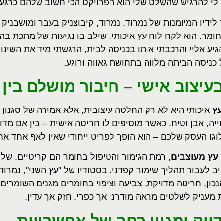
נה לי להרגיש שהשלט שלי הוא הפרויקט הכי חשוב שלהם כרגע.
לידיו המיומנות של נמרוד. נמרוד, קיבוצניק בעבר ומושבניק 
ומר. הוא לקח לוח עץ איכותי, שילב בו נגיעות של מתכת בה
ע אליי והרכבתי אותו בכניסה לבית, הרגשתי מיד את השינוי
 כניסה הביתה מלווה בתחושת גאווה ורוגע.
עיצוב אישי – חיבור מושלם בין 
ץ
איכותי היא לא רק החלטה עיצובית, אלא אמירה של סגנון 
ה, אבן וטיח. כאשר מוסיפים לו חריטה אישית – בין אם 
וגו העסק שלכם – הוא הופך לפריט ייחודי שאין לאף אחד אח
עץ מעוצבים
, רמת הגימור והטיפול בחומר הם קריטיים. של
יב לעבור תהליך שימור קפדני. בסטודיו של "עץ השני", נמרו
כון, חריטה מדויקת, צביעה וציפוי בחומרים מגנים השומרים
מעניק לשלטים מראה מודרני אך כפרי, חזק אך עדין.
יוק ומגוון רחב של אפשרויות