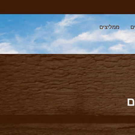
ם
ממליצים
ם