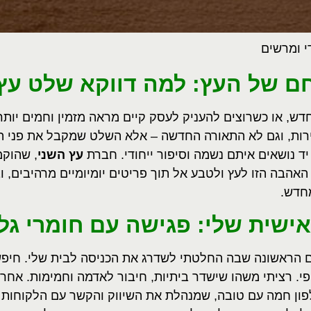
י ומרשים
 של העץ: למה דווקא שלט עץ
דש, או כשרוצים להעניק לעסק קיים מראה מזמין וחמים יות
ות, וגם לא התאורה החדשה – אלא השלט שמקבל את פני הבא
יד נושאים איתם נשמה וסיפור ייחודי. חברת
עץ השני
האהבה הזו לעץ ולטבע אל תוך פריטים יומיומיים מרהיבים
חדש.
אישית שלי: פגישה עם חומרי גל
ם הראשונה שבה החלטתי לשדרג את הכניסה לבית שלי. חיפ
פי. רציתי משהו שישדר ביתיות, חיבור לאדמה וחמימות. אחרי
ן חמה עם טובה, שמנהלת את השיווק והקשר עם הלקוחות בי