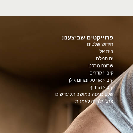
פרוייקטים שביצענו:
חידוש שלטים
בית אל
ים המלח
שרונה מרקט
קיבוץ קדרים
קיבוץ אורטל ומרום גולן
קיבוץ הרדוף
שלט כניסה במושב תל עדשים
פרג’ גלרייה לאמנות