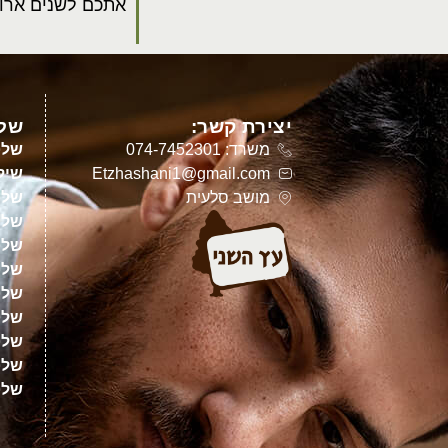
אתכם לשנים ארוכ
יצירת קשר:
שלט
משרד: 074-7452301
שלט
Etzhashani1@gmail.com
שילו
מושב סלעית
שלט
שלט
שלט
שלט
שלט
שלט
שלטי
שלט
שלט