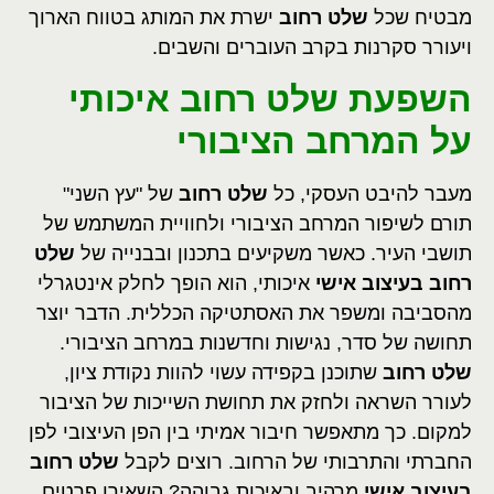
מבטיח שכל
שלט רחוב
ישרת את המותג בטווח הארוך
ויעורר סקרנות בקרב העוברים והשבים.
השפעת שלט רחוב איכותי
על המרחב הציבורי
מעבר להיבט העסקי, כל
שלט רחוב
של "עץ השני"
תורם לשיפור המרחב הציבורי ולחוויית המשתמש של
תושבי העיר. כאשר משקיעים בתכנון ובבנייה של
שלט
רחוב בעיצוב אישי
איכותי, הוא הופך לחלק אינטגרלי
מהסביבה ומשפר את האסתטיקה הכללית. הדבר יוצר
תחושה של סדר, נגישות וחדשנות במרחב הציבורי.
שלט רחוב
שתוכנן בקפידה עשוי להוות נקודת ציון,
לעורר השראה ולחזק את תחושת השייכות של הציבור
למקום. כך מתאפשר חיבור אמיתי בין הפן העיצובי לפן
החברתי והתרבותי של הרחוב. רוצים לקבל
שלט רחוב
בעיצוב אישי
מרהיב ובאיכות גבוהה? השאירו פרטים