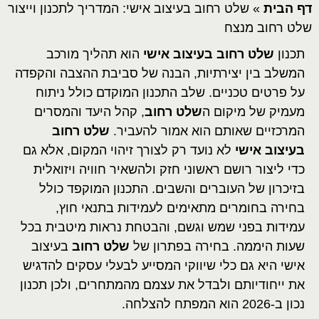
דף הבית
»
שלט רחוב בעיצוב אישי: המדריך לתכנון וייצור
שלט רחוב מנצח
תכנון
שלט רחוב בעיצוב אישי
הוא תהליך מורכב
המשלב בין יצירתיות, הבנה של סביבת ההצבה והקפדה
על פרטים טכניים. שלב התכנון המוקדם כולל ניתוח
מעמיק של מיקום ה
שלט רחוב
, קהל היעד והמסרים
המרכזיים שאותם הוא אמור להעביר.
שלט רחוב
בעיצוב אישי
לא נועד רק לצורך זיהוי המקום, אלא גם
כדי ליצור רושם ראשוני חזק ולהשאיר חוויה ויזואלית
בזיכרון של העוברים והשבים. התכנון המוקפד כולל
בחירה בחומרים מתאימים לעמידות בתנאי חוץ,
עמידות בפני שמש וגשם, והבטחת נראות מיטבית בכל
שעות היממה. בחירה בפתרון של
שלט רחוב
בעיצוב
אישי היא גם כלי שיווקי המסייע לבעלי עסקים להדגיש
את ייחודיותם ולבדל את עצמם מהמתחרים, ולכן תכנון
נכון ב-2026 הוא המפתח להצלחה.