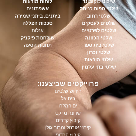
שילוט לוקובונד
לוחות מודעות
שלטי מפות כניסה
אשפתונים
שלטי רחוב
ביתנים, ביתני שמירה
שלטים לעסקים
סככות הצללה
שלטים לפרטיים
עגלות
שלטי הכוונה
שולחנות פיקניק
שלטי בית ספר
תחנות הסעה
שלטי זכרון
שלטי הוראות
שלטי בתי עלמין
פרוייקטים שביצענו:
חידוש שלטים
בית אל
ים המלח
שרונה מרקט
קיבוץ קדרים
קיבוץ אורטל ומרום גולן
קיבוץ הרדוף